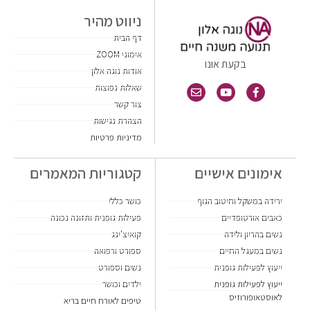
ניווט מהיר
דף הבית
אימוני ZOOM
בקעת אונו
אודות נוגה אלון
שאלות נפוצות
צור קשר
הצהרת נגישות
מדיניות פרטיות
אימונים אישיים
קטגוריות המאמרים
ירידה במשקל וחיטוב הגוף
כושר כללי
כאבים אורטופדיים
פעילות גופנית ותזונה נכונה
נשים בהריון ולידה
קואיצ'ינג
נשים במעגל החיים
ספורט ורפואה
ייעוץ לפעילות גופנית
נשים וספורט
ייעוץ לפעילות גופנית
ילדים וכושר
לאוסטאופורוזיס
טיפים לאורח חיים בריא