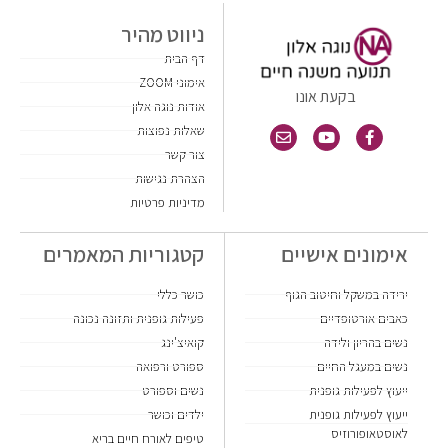
ניווט מהיר
דף הבית
אימוני ZOOM
בקעת אונו
אודות נוגה אלון
שאלות נפוצות
צור קשר
הצהרת נגישות
מדיניות פרטיות
אימונים אישיים
קטגוריות המאמרים
ירידה במשקל וחיטוב הגוף
כושר כללי
כאבים אורטופדיים
פעילות גופנית ותזונה נכונה
נשים בהריון ולידה
קואיצ'ינג
נשים במעגל החיים
ספורט ורפואה
ייעוץ לפעילות גופנית
נשים וספורט
ייעוץ לפעילות גופנית
ילדים וכושר
לאוסטאופורוזיס
טיפים לאורח חיים בריא