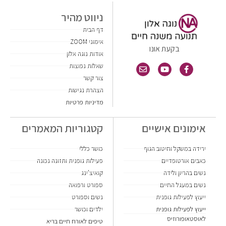
ניווט מהיר
דף הבית
אימוני ZOOM
בקעת אונו
אודות נוגה אלון
שאלות נפוצות
צור קשר
הצהרת נגישות
מדיניות פרטיות
אימונים אישיים
קטגוריות המאמרים
ירידה במשקל וחיטוב הגוף
כושר כללי
כאבים אורטופדיים
פעילות גופנית ותזונה נכונה
נשים בהריון ולידה
קואיצ'ינג
נשים במעגל החיים
ספורט ורפואה
ייעוץ לפעילות גופנית
נשים וספורט
ייעוץ לפעילות גופנית
ילדים וכושר
לאוסטאופורוזיס
טיפים לאורח חיים בריא