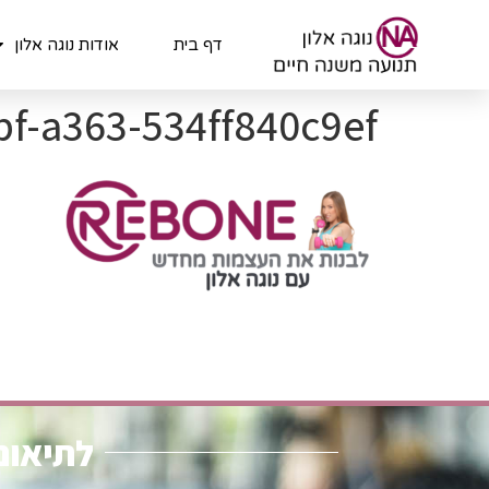
לתוכן
דף בית
אודות נוגה אלון
bf-a363-534ff840c9ef
לתיאום 