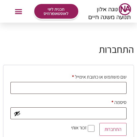
לתוכן
תכנית ליווי
לאוסטאופורוזיס
אימונים Online
התחברות
שם משתמש או כתובת אימייל
*
סיסמה
*
זכור אותי
התחברות