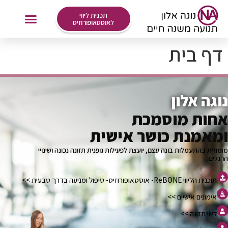
לתוכן
תכנית ליווי
לאוסטאופורוזיס
דף בית
אימונים Online
נוגה אלון
אחות מוסמכת
ומאמנת כושר אישית
מומחית בהתעמלות בונה עצם, יועצת לפעילות גופנית תזונה נכונה ושינויי
הרגלים.
תוכנית הליווי ReBONE- אוסטאופורוזיס- טיפול ומניעה בדרך טבעית >>
אימונים אישיים >>
ליווי תזונה >>