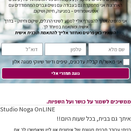
האחרונות אני מתמקדת גם בעבודה עם נשים וגברים המתמודדים עם
אוסטאופורוזיס – במניעה, חיזוק ושיקום.
אני מזמינה אותך להצטרף אליי למסע לשינוי הרגלים, שיקום וחיזוק – בדרך
אישית ומותאמת במיוחד לך.
השאירי כאן פרטים ואחזור אלייך להתאמת תוכנית אישית
אני מאשר/ת קבלת עדכונים, טיפים ודיוור שיווקי מנוגה אלון
נוגה תחזרי אלי
ממשיכים לשמור על כושר ועל השפיות.
Studio Noga OnLINE
איתך גם בבית, בכל שעות היום!!
בניתי עבורך תכנית מגוונת של אימונים און ליין שיאפשרו לך את