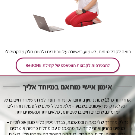
רוצה לקבל טיפים, לשמוע ראשונה על וובינרים ולהיות חלק מהקהילה?
להצטרפות לקבוצת הווטאספ של קהילת ReBONE
אימון אישי מותאם במיוחד אליך
אחרי יותר מ־13 שנות ניסיון בתחום הכושר והתזונה למדתי שאורח חיים בריא
הוא לא רק שני אימונים בשבוע – אלא מכלול שלם של פעולות והרגלים
יומיומיים, שיוצרים חיים בריאים יותר, מלאים יותר ומאושרים יותר.
כחלק מהדרך שלי כאחות וכמאמנת, צברתי ניסיון בליווי מגוון אוכלוסיות –
מנשים בהריון ואחרי לידה ועד מתאמנים עם מחלות כרוניות או צרכים
בריאותיים מיוחדים. במקביל, בעקבות הסיפור המשפחתי שלי, בשנים