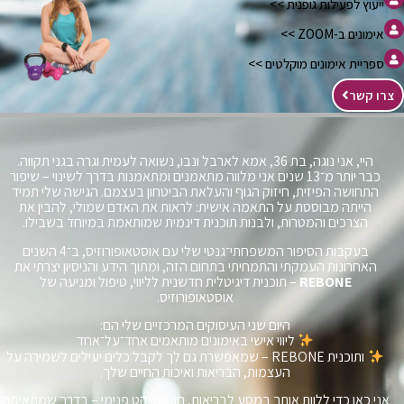
ייעוץ לפעילות גופנית >>
אימונים ב-ZOOM >>
ספריית אימונים מוקלטים >>
צרו קשר
היי, אני נוגה, בת 36, אמא לארבל ונבו, נשואה לעמית וגרה בגני תקווה.
כבר יותר מ־13 שנים אני מלווה מתאמנים ומתאמנות בדרך לשינוי – שיפור
התחושה הפיזית, חיזוק הגוף והעלאת הביטחון בעצמם. הגישה שלי תמיד
הייתה מבוססת על התאמה אישית: לראות את האדם שמולי, להבין את
הצרכים והמטרות, ולבנות תוכנית דינמית שמותאמת במיוחד בשבילו.
בעקבות הסיפור המשפחתי־גנטי שלי עם אוסטאופורוזיס, ב־4 השנים
האחרונות העמקתי והתמחיתי בתחום הזה, ומתוך הידע והניסיון יצרתי את
REBONE
– תוכנית דיגיטלית חדשנית לליווי, טיפול ומניעה של
אוסטאופורוזיס.
היום שני העיסוקים המרכזיים שלי הם:
ליווי אישי באימונים מותאמים אחד־על־אחד
ותוכנית REBONE – שמאפשרת גם לך לקבל כלים יעילים לשמירה על
העצמות, הבריאות ואיכות החיים שלך.
אני כאן כדי ללוות אותך במסע לבריאות, חוסן ושקט פנימי – בדרך שמתאימה