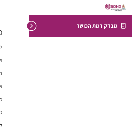
מבדק רמת הכושר
מ
לפ
אח
בס
את 
סר
ט
לפ