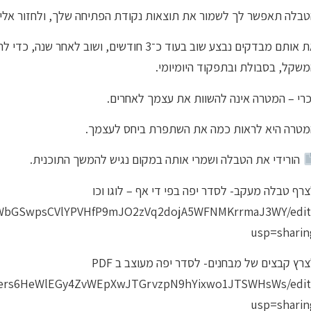
בלה תאפשר לך לשמור את תוצאות נקודת הפתיחה שלך, ולחזור אלי
את אותם מבדקים נבצע שוב בעוד כ־3 חודשים, ו
שקל, בסבולת ובתפקוד היומיומי.
רי – המטרה אינה להשוות את עצמך לאחרים.
מטרה היא לראות כמה את השתפרת ביחס לעצמך.
הורידי את הטבלה ושמרי אותה במקום נגיש להמשך התוכנית.
רף טבלה מעקב- לסדר יפה בפי די אף – לוגו וכו
/1WbGSwpsCVlYPVHfP9mJO2zVq2dojA5WFNMKrrmaJ3WY/edit
usp=sharin
רץ קבצים של מבחנים- לסדר יפה מעוצב ב PDF
d/1ers6HeWlEGy4ZvWEpXwJTGrvzpN9hYixwo1JTSWHsWs/edit
usp=sharin