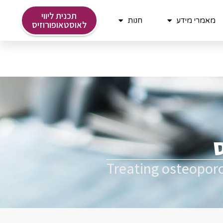
תכנית ליווי
מאמרי מידע
חנות
לאוסטאופורוזיס
ס
Treating osteopor