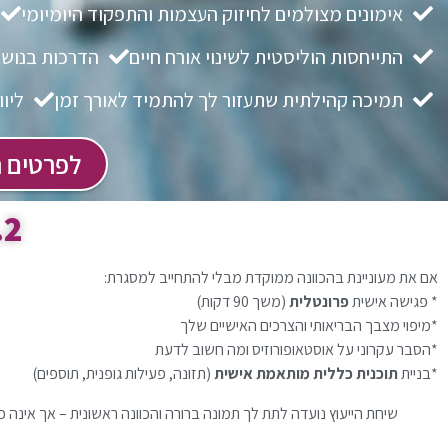
אימונים מצולמים לחיזוק העצמות והתפקוד היומיומי
התייחסות הוליסטית לשינוי אורח חיים
הדרכות בנושא 
תמיכה קהילתית שתעזור לך להתמיד לאורך זמן
ליו
לפרטים נ
2. שיחת ייעוץ אישית
אם את מעוניינת בהכוונה ממוקדת מבלי להתחייב למסגרת:
* פגישה אישית
פרונטלית
(משך 90 דקות)
*מיפוי מצבך הבריאותי והצרכים האישיים שלך
*הסבר עקרוני על אוסטאופורוזיס ומה חשוב לדעת
*בניית
תוכנית כללית מותאמת אישית
(תזונה, פעילות גופנית, תוספים)
שיחת הייעוץ נועדה לתת לך תמונה ברורה והכוונה ראשונית – אך אינה כ