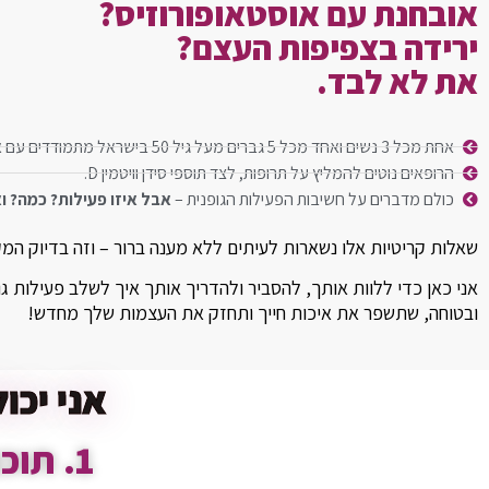
אובחנת עם אוסטאופורוזיס?
ירידה בצפיפות העצם?
את לא לבד.
אחת מכל 3 נשים ואחד מכל 5 גברים מעל גיל 50 בישראל מתמודדים עם אוסטאופורוזיס.
הרופאים נוטים להמליץ על תרופות, לצד תוספי סידן וויטמין D.
כולם מדברים על חשיבות הפעילות הגופנית –
אבל איזו פעילות? כמה? ו
שאלות קריטיות אלו נשארות לעיתים ללא מענה ברור – וזה בדיוק המק
אני כאן כדי ללוות אותך, להסביר ולהדריך אותך איך לשלב פעילות ג
ובטוחה, שתשפר את איכות חייך ותחזק את העצמות שלך מחדש!
אני יכו
1. תוכנית דיגיטלית+ליווי אישי