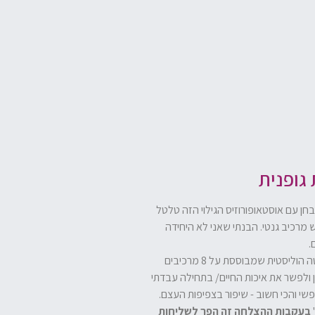
 גופנית
בחן עם אוסטאופורוזיס הגילוי הזה טלטל
 מרכיב גנטי. הבנתי שאני לא היחידה
.
כאחות לקחתי את כל הידע מבתי חולים וממרכזי שיקום, יחד עם הניסיון שלי כמאמנת כושר והתחלתי לחקור לעומק את הנושא וככה נולדה ReBONE – שיטה הוליסטית שמבוססת על 8 מרכיבים
צמות, להחזיר את הביטחון ולפשר את איכות החיים/ בתחילה עבדתי
ו עם גוף חזק, שקט נפשי והכי חשוב - שיפור בצפיפות העצם.
בעקבות ההצלחה זה הפך לשליחות