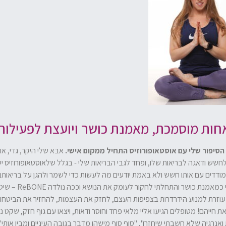
 אחות מוסמכת, מאמנת כושר ויועצת לפעילות
הסיפור שלי עם אוסטאופורוזיס התחיל ממקום אישי.
אבא שלי היקר, גדי, או
לחשש ודאגה לבריאות שלו, ופחד לגבי הבריאות שלי - בגלל שלאוסטאופורוזיס יש
ודדים עם אותו חשש ולא באמת יודעים מה לעשות כדי לשמר ולהגן על בריאותם
עולם התנועה, התזונה, התמיכה הרגשית והחיים היומיומיים. שיטת ReBONE עוזרת למנוע הידרדרות בצפיפות העצם, לחזק את הע
 עם מטופלים ונוכחתי לדעת איך יישום תוכנית ReBONE משנה את חייהם! מטופלים הגיעו אליי מלאי פחד וחוסר ודאות, ויצא
 ואנרגיה שלא חשבתי שיחזרו", "סוף סוף מישהו מדבר בגובה העיניים ומבין אותי"