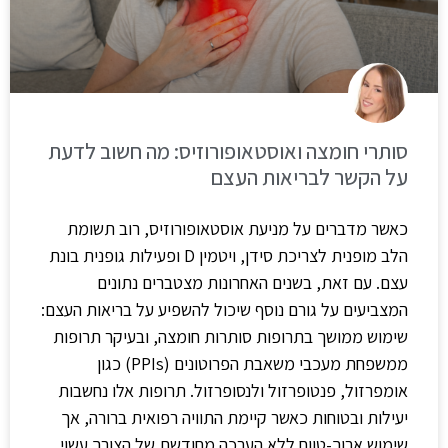
סותרי חומצה ואוסטאופורוזיס: מה חשוב לדעת
על הקשר לבריאות העצם
כאשר מדברים על מניעת אוסטאופורוזיס, רוב תשומת
הלב מופנית לצריכת סידן, ויטמין D ופעילות גופנית בונת
עצם. עם זאת, בשנים האחרונות מצטברים נתונים
המצביעים על גורם נוסף שיכול להשפיע על בריאות העצם:
שימוש ממושך בתרופות סותרות חומצה, ובעיקר תרופות
ממשפחת מעכבי משאבת הפרוטונים (PPIs) כגון
אומפרזול, פנטופרזול ולנסופרזול. תרופות אלו נחשבות
יעילות ובטוחות כאשר קיימת התוויה רפואית ברורה, אך
שימוש ארוך-טווח ללא הערכה מחודשת של הצורך עשוי