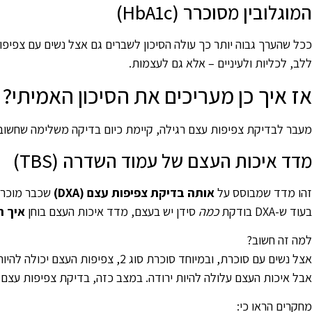
המוגלובין מסוכרר (HbA1c)
ככל שהערך גבוה יותר כך עולה הסיכון לשברים גם אצל נשים עם צפיפו
ללב, לכליות ולעיניים – אלא גם לעצמות.
אז איך כן מעריכים את הסיכון האמיתי?
מעבר לבדיקת צפיפות עצם רגילה, קיימת כיום בדיקה משלימה שחשובה
מדד איכות העצם של עמוד השדרה (TBS)
זהו מדד שמבוסס על
אותה בדיקת צפיפות עצם (DXA)
שכבר מוכרת,
בעוד ש-DXA בודקת
כמה
סידן יש בעצם, מדד איכות העצם בוחן
איך ה
למה זה חשוב?
אצל נשים עם סוכרת, ובמיוחד סוכרת סוג 2, צפיפות העצם יכולה להיות תקינה או אפילו גבוהה –
אבל איכות העצם עלולה להיות ירודה. במצב כזה, בדיקת צפיפות עצם
מחקרים הראו כי: