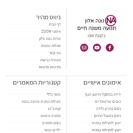
ניווט מהיר
דף הבית
אימוני ZOOM
בקעת אונו
אודות נוגה אלון
שאלות נפוצות
צור קשר
הצהרת נגישות
מדיניות פרטיות
אימונים אישיים
קטגוריות המאמרים
ירידה במשקל וחיטוב הגוף
כושר כללי
כאבים אורטופדיים
פעילות גופנית ותזונה נכונה
נשים בהריון ולידה
קואיצ'ינג
נשים במעגל החיים
ספורט ורפואה
ייעוץ לפעילות גופנית
נשים וספורט
ייעוץ לפעילות גופנית
ילדים וכושר