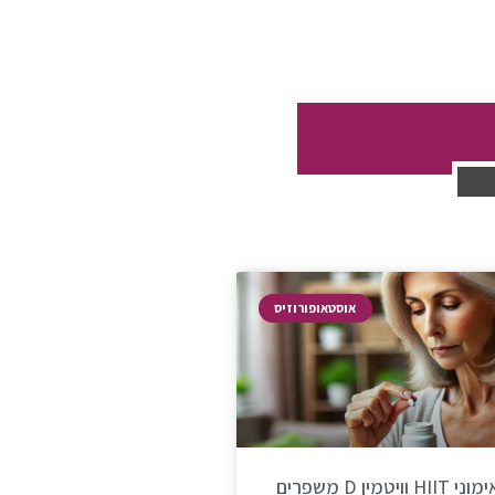
אוסטאופורוזיס
מחקר חדש: אימוני HIIT וויטמין D משפרים