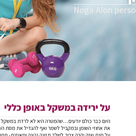
Noga Alon person
על ירידה במשקל באופן כללי
היום כבר כולם יודעים…שהמטרה היא לא לרדת במשקל א
את אחוזי השומן ובמקביל לשמר ואף להגדיל את מסת השר
על מנת שזה יקרה צריך לשלב תזונה נכונה ומאוזנת- תפרי