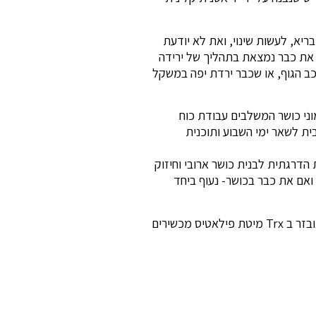
יא, לעשות שינוי, ואת לא יודעת
ם את כבר נמצאת בתהליך של ירידה
כב הגוף, או שכבר ירדת יפה במשקל
וני כושר המשלבים עבודת כוח
ית לשאר ימי השבוע ותוכנית
הדרגתית לבנית כושר ארובי וחיזוק
ואם את כבר בכושר- נעוף ביחד
האימונים מתקיימים בביתי בגני תקווה – בחדר סטודיו מאובזר ב Trx מיטת פילאטיס מכשירים