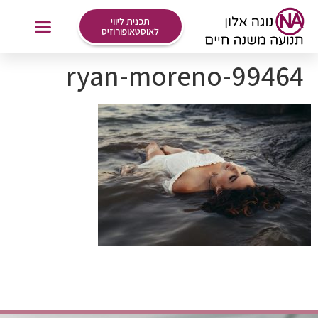
לתוכן
תכנית ליווי
לאוסטאופורוזיס
ryan-moreno-99464
אימונים Online