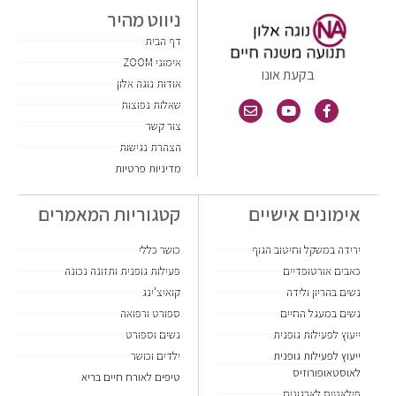
ניווט מהיר
דף הבית
אימוני ZOOM
בקעת אונו
אודות נוגה אלון
שאלות נפוצות
צור קשר
הצהרת נגישות
מדיניות פרטיות
אימונים אישיים
קטגוריות המאמרים
ירידה במשקל וחיטוב הגוף
כושר כללי
כאבים אורטופדיים
פעילות גופנית ותזונה נכונה
נשים בהריון ולידה
קואיצ'ינג
נשים במעגל החיים
ספורט ורפואה
ייעוץ לפעילות גופנית
נשים וספורט
ייעוץ לפעילות גופנית
ילדים וכושר
לאוסטאופורוזיס
טיפים לאורח חיים בריא
פילאטיס לארגונים