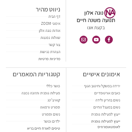
ניווט מהיר
דף הבית
אימוני ZOOM
בקעת אונו
אודות נוגה אלון
שאלות נפוצות
צור קשר
הצהרת נגישות
מדיניות פרטיות
אימונים אישיים
קטגוריות המאמרים
ירידה במשקל וחיטוב הגוף
כושר כללי
כאבים אורטופדיים
פעילות גופנית ותזונה נכונה
נשים בהריון ולידה
קואיצ'ינג
נשים במעגל החיים
ספורט ורפואה
ייעוץ לפעילות גופנית
נשים וספורט
ייעוץ לפעילות גופנית
ילדים וכושר
לאוסטאופורוזיס
טיפים לאורח חיים בריא