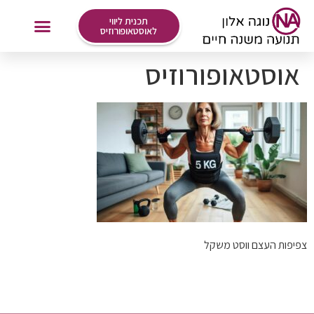
לתוכן
תכנית ליווי
לאוסטאופורוזיס
אוסטאופורוזיס
אימונים Online
צפיפות העצם ווסט משקל