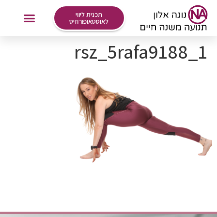
לתוכן
תכנית ליווי
לאוסטאופורוזיס
rsz_5rafa9188_1
אימונים Online