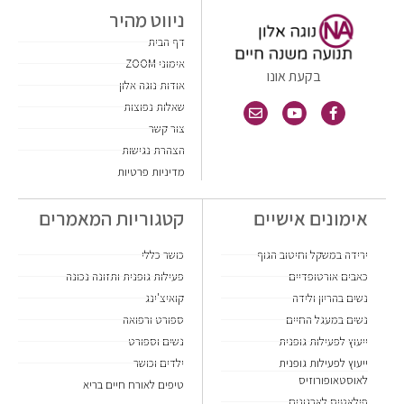
ניווט מהיר
דף הבית
אימוני ZOOM
בקעת אונו
אודות נוגה אלון
שאלות נפוצות
צור קשר
הצהרת נגישות
מדיניות פרטיות
אימונים אישיים
קטגוריות המאמרים
ירידה במשקל וחיטוב הגוף
כושר כללי
כאבים אורטופדיים
פעילות גופנית ותזונה נכונה
נשים בהריון ולידה
קואיצ'ינג
נשים במעגל החיים
ספורט ורפואה
ייעוץ לפעילות גופנית
נשים וספורט
ייעוץ לפעילות גופנית
ילדים וכושר
לאוסטאופורוזיס
טיפים לאורח חיים בריא
פילאטיס לארגונים