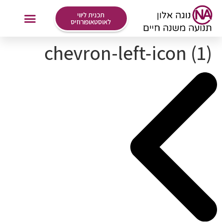
לתוכן
תכנית ליווי
לאוסטאופורוזיס
chevron-left-icon (1)
אימונים Online