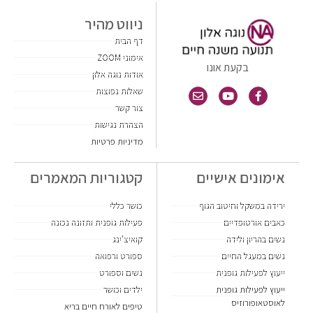
ניווט מהיר
דף הבית
אימוני ZOOM
בקעת אונו
אודות נוגה אלון
שאלות נפוצות
צור קשר
הצהרת נגישות
מדיניות פרטיות
אימונים אישיים
קטגוריות המאמרים
ירידה במשקל וחיטוב הגוף
כושר כללי
כאבים אורטופדיים
פעילות גופנית ותזונה נכונה
נשים בהריון ולידה
קואיצ'ינג
נשים במעגל החיים
ספורט ורפואה
ייעוץ לפעילות גופנית
נשים וספורט
ייעוץ לפעילות גופנית
ילדים וכושר
לאוסטאופורוזיס
טיפים לאורח חיים בריא