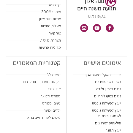
דף הבית
אימוני ZOOM
בקעת אונו
אודות נוגה אלון
שאלות נפוצות
צור קשר
הצהרת נגישות
מדיניות פרטיות
אימונים אישיים
קטגוריות המאמרים
ירידה במשקל וחיטוב הגוף
כושר כללי
כאבים אורטופדיים
פעילות גופנית ותזונה נכונה
נשים בהריון ולידה
קואיצ'ינג
נשים במעגל החיים
ספורט ורפואה
ייעוץ לפעילות גופנית
נשים וספורט
ייעוץ לפעילות גופנית
ילדים וכושר
לאוסטאופורוזיס
טיפים לאורח חיים בריא
פילאטיס לארגונים
ייעוץ תזונה