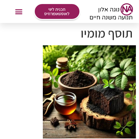
לתוכן
תכנית ליווי
לאוסטאופורוזיס
תוסף מומיו
אימונים Online