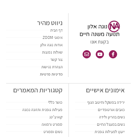
ניווט מהיר
דף הבית
אימוני ZOOM
בקעת אונו
אודות נוגה אלון
שאלות נפוצות
צור קשר
הצהרת נגישות
מדיניות פרטיות
אימונים אישיים
קטגוריות המאמרים
ירידה במשקל וחיטוב הגוף
כושר כללי
כאבים אורטופדיים
פעילות גופנית ותזונה נכונה
נשים בהריון ולידה
קואיצ'ינג
נשים במעגל החיים
ספורט ורפואה
ייעוץ לפעילות גופנית
נשים וספורט