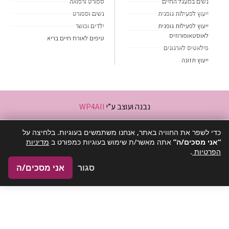
נשים במעגל החיים
ספורט ורפואה
ייעוץ לפעילות גופנית
נשים וספורט
ייעוץ לפעילות גופנית
ילדים וכושר
לאוסטאופורוזיס
טיפים לאורח חיים בריא
פילאטיס לארגונים
ייעוץ תזונה
נבנה ועוצב ע”י
WP4All
כדי לשפר את החוויה באתר, אנחנו משתמשים בעוגיות. בלחיצה על
“אני מסכים/ה”
אתה מאשר/ת שימוש בעוגיות כמפורט ב
מדיניות
הפרטיות
.
סגור
אני מסכים/ה