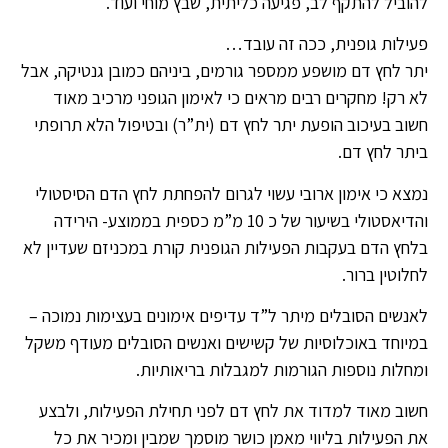
להוביל להתקף לב, פגיעה כליתית, שבץ מוחי ועוד.
פעילות גופנית, ככה זה עובד…
יתר לחץ דם מושפע ממספר גורמים, ביניהם כמובן גנטיקה, אבל
לא רק! מחקרים רבים מראים כי לאימון הגופני מרכיב מאוד
חשוב בעיכוב הופעת יתר לחץ דם (ית”ר) ובטיפול הלא תרופתי
ביתר לחץ דם.
נמצא כי אימון ארובי עשוי לגרום להפחתת לחץ הדם הסיסטולי
והדיאסטולי בשיעור של כ 10 מ”מ כספית בממוצע- הירידה
בלחץ הדם בעקבות הפעילות הגופנית קורת במכניזם שעדיין לא
לחלוטין ברור.
לאנשים הסובלים מיתר ל”ד עדיפים אימונים בעצימות נמוכה –
במיוחד באוכלוסיות של קשישים ואנשים הסובלים מעודף משקל
ומחלות נוספות הגורמות למגבלות בריאותיות.
חשוב מאוד למדוד את לחץ דם לפני תחילת הפעילות, ולבצע
את הפעילות בליווי מאמן כושר מוסמך שמבין ומכיר את כל