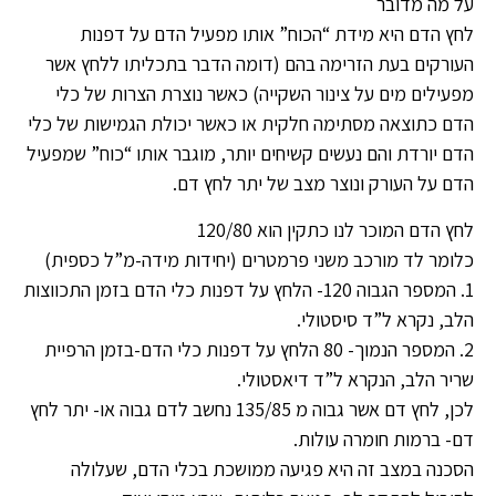
על מה מדובר
לחץ הדם היא מידת “הכוח” אותו מפעיל הדם על דפנות
העורקים בעת הזרימה בהם (דומה הדבר בתכליתו ללחץ אשר
מפעילים מים על צינור השקייה) כאשר נוצרת הצרות של כלי
הדם כתוצאה מסתימה חלקית או כאשר יכולת הגמישות של כלי
הדם יורדת והם נעשים קשיחים יותר, מוגבר אותו “כוח” שמפעיל
הדם על העורק ונוצר מצב של יתר לחץ דם.
לחץ הדם המוכר לנו כתקין הוא 120/80
כלומר לד מורכב משני פרמטרים (יחידות מידה-מ”ל כספית)
1. המספר הגבוה 120- הלחץ על דפנות כלי הדם בזמן התכווצות
הלב, נקרא ל”ד סיסטולי.
2. המספר הנמוך- 80 הלחץ על דפנות כלי הדם-בזמן הרפיית
שריר הלב, הנקרא ל”ד דיאסטולי.
לכן, לחץ דם אשר גבוה מ 135/85 נחשב לדם גבוה או- יתר לחץ
דם- ברמות חומרה עולות.
הסכנה במצב זה היא פגיעה ממושכת בכלי הדם, שעלולה