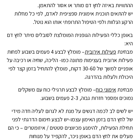
ההתוויות באיזה לחץ דם מותר או אסור להתאמן.
יש להתאים תוכנית אימונית ספציפית לאדם, לפי כל מחלות
הרקע הנלוות ולפי הטיפול התרופתי אותו הוא נוטל.
באופן כללי הפעילות הגופנית המומלצת לסובלים מיתר לחץ דם
היא:
מבחינת
פעילות אירובית
– מומלץ לבצע 4 פעמים בשבוע לפחות
פעילות ארובית בעצימות מתונה כמו- הליכה, שחיה או רכיבה על
אופניים למשך של 30-60 דקות, מומלץ להתחיל בזמן קצר לפי
היכולת ולעלות בהדרגה.
מבחינת
אימוני כוח
– מומלץ לבצע תרגילי כוח עם משקלים
נמוכים ומספר חזרות גבוה, 2-3 פעמים בשבוע.
יש לשים לב לכמה דגשים על מנת לא לגרום לעליה חדה מידי
של לחץ הדם בזמן האימון עצמו-יש לבצע חימום הדרגתי לפני
תחילת הפעילות, להימנע מכיווצים סטטים / איזומטרים – כי הם
מעלים את לחץ הדם באופן ניכר, להקפיד על מנוחות