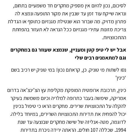
לסיכום, נכון להיום אין מספיק מחקרים חד משמעיים בתחום,
ונראה שייקח עוד זמן עד שנבין את מקור התופעה ונמצא לה
פתרון מדויק. מה שברור הוא שנטילת מגנזיום כתוסף או הגדלת
צריכת מזונות עתירי מגנזיום ככל הנראה לא תעזור בהפחתת
ההתכווצויות.
אבל יש לי טיפ קטן ומעניין, שנמצא שעוזר גם במחקרים
וגם למתאמנים רבים שלי
נסו לשתות מי טוניק. כן, קראתם נכון! במי טוניק יש רכיב בשם
‘כינין’
כינין, תרכובת ארומטית המופקת מקליפת עץ הצ’ינצ’אה בדרום
אמריקה, שימשה בעבר כתרופה למלריה וכיום משמשת בעיקר
להקלה על התכווצויות שרירים. מחקרים הראו כי טיפול בכינין
יכול להפחית את תדירות התכווצויות השרירים, במיוחד בלילה.
לדוגמה, מטה-אנליזה של שישה מחקרים שבוצעה עד שנת
1994, שכללה 107 חולים, הראתה ירידה ניכרת בתדירות