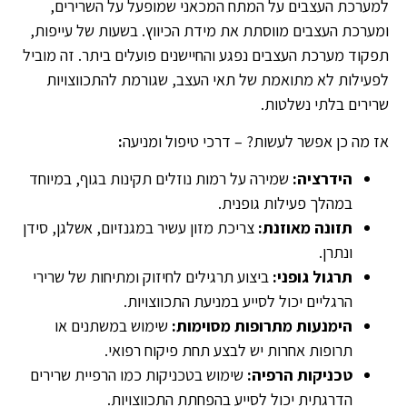
למערכת העצבים על המתח המכאני שמופעל על השרירים,
ומערכת העצבים מווסתת את מידת הכיווץ. בשעות של עייפות,
תפקוד מערכת העצבים נפגע והחיישנים פועלים ביתר. זה מוביל
לפעילות לא מתואמת של תאי העצב, שגורמת להתכווצויות
שרירים בלתי נשלטות.
אז מה כן אפשר לעשות? – דרכי טיפול ומניעה
:
הידרציה:
שמירה על רמות נוזלים תקינות בגוף, במיוחד
במהלך פעילות גופנית.
תזונה מאוזנת:
צריכת מזון עשיר במגנזיום, אשלגן, סידן
ונתרן.
תרגול גופני:
ביצוע תרגילים לחיזוק ומתיחות של שרירי
הרגליים יכול לסייע במניעת התכווצויות.
הימנעות מתרופות מסוימות:
שימוש במשתנים או
תרופות אחרות יש לבצע תחת פיקוח רפואי.
טכניקות הרפיה:
שימוש בטכניקות כמו הרפיית שרירים
הדרגתית יכול לסייע בהפחתת התכווצויות.