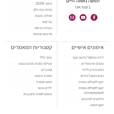
אימוני ZOOM
בקעת אונו
אודות נוגה אלון
שאלות נפוצות
צור קשר
הצהרת נגישות
מדיניות פרטיות
אימונים אישיים
קטגוריות המאמרים
ירידה במשקל וחיטוב הגוף
כושר כללי
כאבים אורטופדיים
פעילות גופנית ותזונה נכונה
נשים בהריון ולידה
קואיצ'ינג
נשים במעגל החיים
ספורט ורפואה
ייעוץ לפעילות גופנית
נשים וספורט
ייעוץ לפעילות גופנית
ילדים וכושר
לאוסטאופורוזיס
טיפים לאורח חיים בריא
פילאטיס לארגונים
ייעוץ תזונה