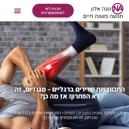
תכנית ליווי
לאוסטאופורוזיס
אימונים Online
התכווצויות שרירים ברגליים – מגנזיום, זה
לא הפתרון! אז מה כן?
בית
»
פעילות גופנית במצבים רפואיים
»
התכווצויות שרירים ברגליים –
מגנזיום, זה לא הפתרון! אז מה כן?