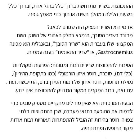
ההתכווצות בשריר מתרחשת בדרך כלל ברגל אחת, ובדרך כלל
בשעות הלילה במהלך השינה או תוך כדי מאמץ גופני.
אז מי הוא השריר המציק הזה שגורם לכאב?
מדובר בשריר הסובך, הנמצא בחלק האחורי של השוק. השם
המקצועי שלו בעברית הוא “שריר הסובך”, ובאנגלית הוא מכונה
Gastrocnemius, או “שריר התאומים” בעגה עממית.
הסיבות להתכווצות שרירים רבות ומגוונות: הפרעות וסקולריות
(כלי דם), סוכרת, חוסר איזון הורמונלי (כמו בתקופת ההיריון),
נטילת תרופות, חוסר איזון של רמות הסידן בדם, התייבשות ועוד.
עם זאת, ברוב המקרים המקור המדויק להתכווצות אינו ידוע.
הבעיה המרכזית היא שאין מודלים מחקריים מספיק טובים כדי
לדמות את התופעה בתנאי מעבדה, שכן ההתכווצות בלתי
צפויה. חוסר בהירות זה הוביל להתפתחות תאוריות רבות אודות
מקור התופעה ופתרונותיה.