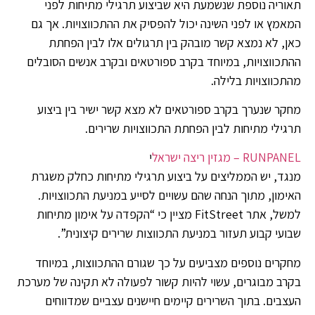
תאוריה נוספת שנשמעת היא שביצוע תרגילי מתיחות לפני
המאמץ או לפני השינה יכול להפסיק את ההתכווצויות. אך גם
כאן, לא נמצא קשר מובהק בין תרגולים אלו לבין הפחתת
ההתכווצויות, במיוחד בקרב ספורטאים ובקרב אנשים הסובלים
מהתכווצויות בלילה.
מחקר שנערך בקרב ספורטאים לא מצא קשר ישיר בין ביצוע
תרגילי מתיחות לבין הפחתת התכווצויות שרירים.
RUNPANEL – מגזין ריצה ישראל
י
מנגד, יש הממליצים על ביצוע תרגילי מתיחות כחלק משגרת
האימון, מתוך הנחה שהם עשויים לסייע במניעת התכווצויות.
למשל, אתר FitStreet מציין כי “הקפדה על אימון מתיחות
שבועי קבוע תעזור במניעת התכווצות שרירים קיצונית”.
מחקרים נוספים מצביעים על כך שגורם ההתכווצות, במיוחד
בקרב מבוגרים, עשוי להיות קשור לפעולה לא תקינה של מערכת
העצבים. בתוך השרירים קיימים חיישנים עצביים שמדווחים