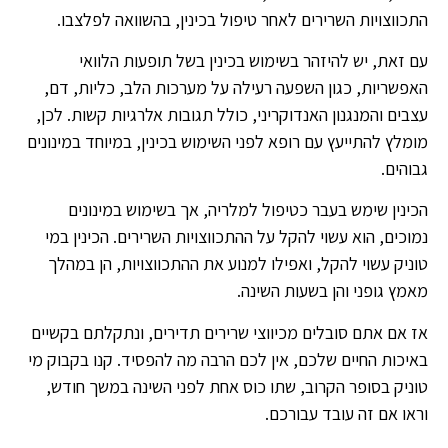
התכווצויות השרירים לאחר טיפול בכינין, בהשוואה לפלצבו.
עם זאת, יש להיזהר בשימוש בכינין בשל תופעות הלוואי
האפשריות, כגון השפעה רעילה על מערכות הלב, כליות, דם,
עצבים והמנגנון האנדוקריני, כולל תגובות אלרגיות קשות. לכן,
מומלץ להתייעץ עם רופא לפני השימוש בכינין, במיוחד במינונים
גבוהים.
הכינין שימש בעבר כטיפול למלריה, אך בשימוש במינונים
נמוכים, הוא עשוי להקל על ההתכווצויות השרירים. הכינין במי
טוניק עשוי להקל, ואפילו למנוע את ההתכווצויות, הן במהלך
מאמץ גופני והן בשעות השינה.
אז אם אתם סובלים מכיווצי שרירים תדירים, ונתקלתם בקשיים
באיכות החיים שלכם, אין לכם הרבה מה להפסיד. קנו בקבוק מי
טוניק בסופר הקרוב, שתו כוס אחת לפני השינה במשך חודש,
וראו אם זה עובד עבורכם.