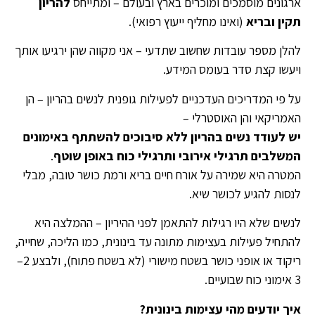
ארגונים מוסמכים ומוכרים בארץ ובעולם – ומתייחס
להריון
תקין ובריא
(ואינו מחליף ייעוץ רפואי).
להלן מספר עובדות שחשוב שתדעי – אני מקווה שהן ירגיעו אותך
ויעשו קצת סדר בעומס המידע.
על פי המדריכים העדכניים לפעילות גופנית לנשים בהריון – הן
האמריקאי והן האוסטרלי –
יש לעודד נשים בהריון ללא סיבוכים להשתתף באימונים
המשלבים תרגילי אירובי ותרגילי כוח באופן שוטף
.
המטרה היא שמירה על אורח חיים בריא ורמת כושר טובה, מבלי
לנסות להגיע לכושר שיא.
לנשים שלא היו רגילות להתאמן לפני ההיריון – ההמלצה היא
להתחיל פעילות בעצימות מתונה עד בינונית, כמו הליכה, שחייה,
ריקוד או אופני כושר בשטח מישורי (לא בשטח פתוח), ולבצע 2–
3 אימוני כוח שבועיים.
איך יודעים מהי עצימות בינונית?