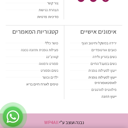
צור קשר
הצהרת נגישות
מדיניות פרטיות
אימונים אישיים
קטגוריות המאמרים
ירידה במשקל וחיטוב הגוף
כושר כללי
כאבים אורטופדיים
פעילות גופנית ותזונה נכונה
נשים בהריון ולידה
קואיצ'ינג
נשים במעגל החיים
ספורט ורפואה
ייעוץ לפעילות גופנית
נשים וספורט
ייעוץ לפעילות גופנית
ילדים וכושר
לאוסטאופורוזיס
טיפים לאורח חיים בריא
פילאטיס לארגונים
ייעוץ תזונה
נבנה ועוצב ע”י
WP4All