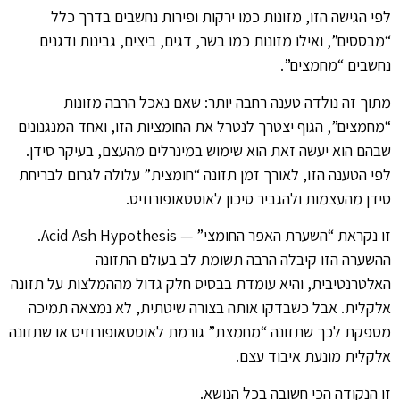
לפי הגישה הזו, מזונות כמו ירקות ופירות נחשבים בדרך כלל
“מבססים”, ואילו מזונות כמו בשר, דגים, ביצים, גבינות ודגנים
נחשבים “מחמצים”.
מתוך זה נולדה טענה רחבה יותר: שאם נאכל הרבה מזונות
“מחמצים”, הגוף יצטרך לנטרל את החומציות הזו, ואחד המנגנונים
שבהם הוא יעשה זאת הוא שימוש במינרלים מהעצם, בעיקר סידן.
לפי הטענה הזו, לאורך זמן תזונה “חומצית” עלולה לגרום לבריחת
סידן מהעצמות ולהגביר סיכון לאוסטאופורוזיס.
זו נקראת “השערת האפר החומצי” — Acid Ash Hypothesis.
ההשערה הזו קיבלה הרבה תשומת לב בעולם התזונה
האלטרנטיבית, והיא עומדת בבסיס חלק גדול מההמלצות על תזונה
אלקלית. אבל כשבדקו אותה בצורה שיטתית, לא נמצאה תמיכה
מספקת לכך שתזונה “מחמצת” גורמת לאוסטאופורוזיס או שתזונה
אלקלית מונעת איבוד עצם.
זו הנקודה הכי חשובה בכל הנושא.