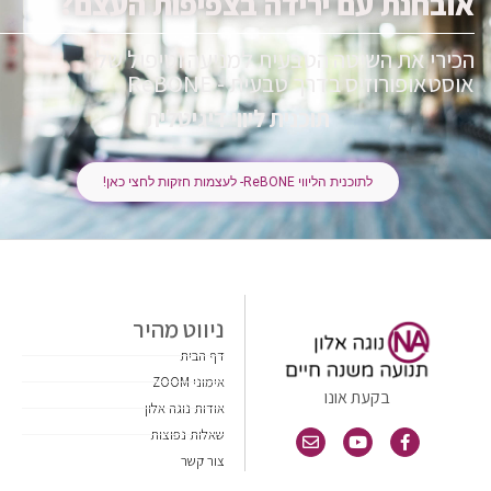
אובחנת עם ירידה בצפיפות העצם?
הכירי את השיטה הטבעית למניעה וטיפול של
אוסטאופורוזיס בדרך טבעית - ReBONE
תוכנית ליווי דיגיטלית
לתוכנית הליווי ReBONE- לעצמות חזקות לחצי כאן!
ניווט מהיר
דף הבית
אימוני ZOOM
בקעת אונו
אודות נוגה אלון
שאלות נפוצות
צור קשר