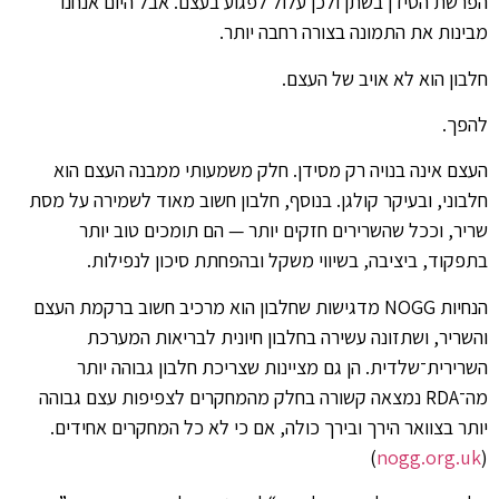
הפרשת הסידן בשתן ולכן עלול לפגוע בעצם. אבל היום אנחנו
מבינות את התמונה בצורה רחבה יותר.
חלבון הוא לא אויב של העצם.
להפך.
העצם אינה בנויה רק מסידן. חלק משמעותי ממבנה העצם הוא
חלבוני, ובעיקר קולגן. בנוסף, חלבון חשוב מאוד לשמירה על מסת
שריר, וככל שהשרירים חזקים יותר — הם תומכים טוב יותר
בתפקוד, ביציבה, בשיווי משקל ובהפחתת סיכון לנפילות.
הנחיות NOGG מדגישות שחלבון הוא מרכיב חשוב ברקמת העצם
והשריר, ושתזונה עשירה בחלבון חיונית לבריאות המערכת
השרירית־שלדית. הן גם מציינות שצריכת חלבון גבוהה יותר
מה־RDA נמצאה קשורה בחלק מהמחקרים לצפיפות עצם גבוהה
יותר בצוואר הירך ובירך כולה, אם כי לא כל המחקרים אחידים.
)
nogg.org.uk
(