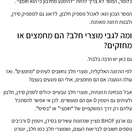
כלומר, המסר לא צריך להיות “להימנע מחלבון כי הוא חומצי”.
המסר הנכון הוא: לאכול מספיק חלבון, לדאוג גם למספיק סידן,
ולבנות תזונה מאוזנת.
ומה לגבי מוצרי חלב? הם מחמצים או
מחזקים?
גם כאן יש הרבה בלבול.
לפי התזונה האלקלית, מוצרי חלב נחשבים לעיתים “מחמצים”. ואז
עולה הטענה: אם הם מחמצים, אולי הם פוגעים בעצם?
אבל מבחינה תזונתית, מוצרי חלב טבעיים יכולים לספק סידן, חלבון
ולעיתים גם ויטמין D אם הם מועשרים. לכן אי אפשר להסתכל
עליהם רק דרך המשקפיים של “חומצי” או “בסיסי”.
גם ארגון BHOF מציין שמזונות עשירים בסידן, ויטמין D ורכיבים
נוספים חשובים לבריאות העצם, ושמוצרי חלב כמו חלב, יוגורט